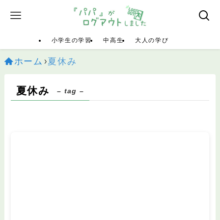
小学生の学習
中高生
大人の学び
ホーム
夏休み
夏休み
– tag –