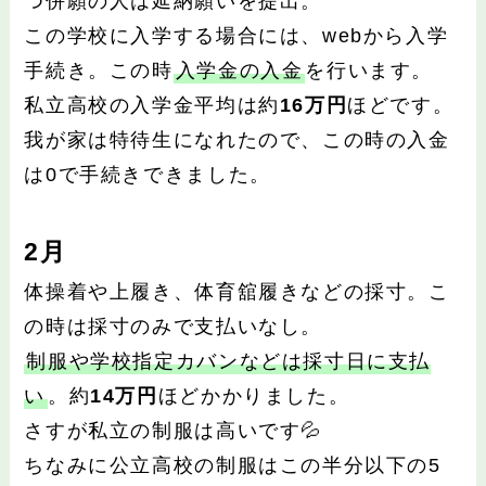
つ併願の人は延納願いを提出。
この学校に入学する場合には、webから入学
手続き。この時
入学金の入金
を行います。
私立高校の入学金平均は約
16万円
ほどです。
我が家は特待生になれたので、この時の入金
は0で手続きできました。
2月
体操着や上履き、体育舘履きなどの採寸。こ
の時は採寸のみで支払いなし。
制服や学校指定カバンなどは採寸日に支払
い
。約
14万円
ほどかかりました。
さすが私立の制服は高いです💦
ちなみに公立高校の制服はこの半分以下の5