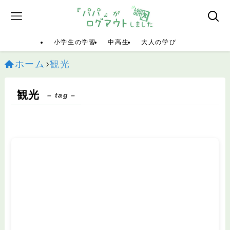
小学生の学習
中高生
大人の学び
ホーム
観光
観光
– tag –